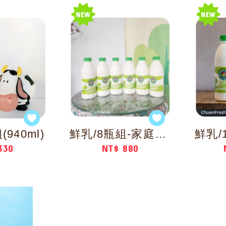
940ml)
鮮乳/8瓶組-家庭或團購
330
NT$ 880