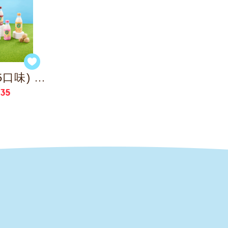
保久乳(共5口味) / 180ml
 35