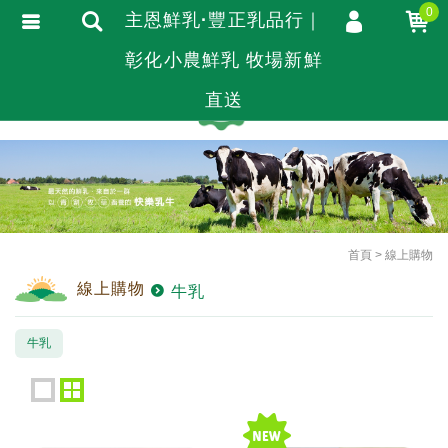
0
主恩鮮乳·豐正乳品行｜
彰化小農鮮乳 牧場新鮮
會員登入
繁體中文
會員註冊
直送
忘記密碼
訂單查詢
追蹤清單
TRACK LISTING
匯款通知
首頁
線上購物
線上購物
牛乳
牛乳