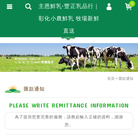
0
主恩鮮乳·豐正乳品行｜
彰化小農鮮乳 牧場新鮮
會員登入
繁體中文
會員註冊
直送
忘記密碼
訂單查詢
追蹤清單
TRACK LISTING
匯款通知
首頁
匯款通知
匯款通知
PLEASE WRITE REMITTANCE INFORMATION
為了提供您更完善的服務，請務必輸入正確的資料，謝謝
您。