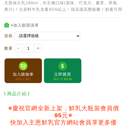
主恩保久乳180ml，共五種口味(原味、巧克力、麥芽、草莓、
果汁) / 主原料牛乳含量65%以上 / 採高溫高壓殺菌 / 奶素可用
+加入願望清單
規格
－
＋
數量
加入購物車
立即購買
ADD CART
BUT IT NOW
\ 商品介紹 /
⭐
慶祝官網全新上架，鮮乳大瓶裝會員價
95元
⭐
快加入主恩鮮乳官方網站會員享更多優