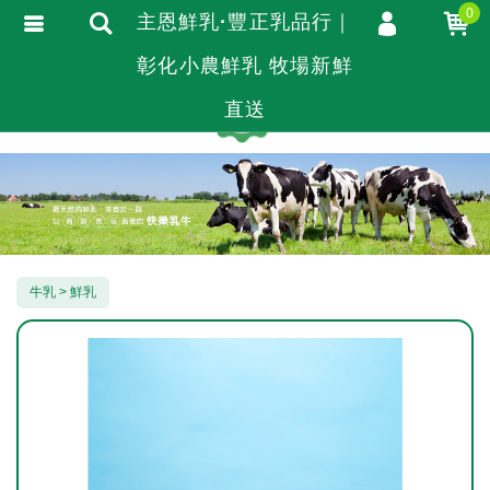
0
主恩鮮乳·豐正乳品行｜
彰化小農鮮乳 牧場新鮮
會員登入
繁體中文
會員註冊
直送
忘記密碼
訂單查詢
追蹤清單
TRACK LISTING
匯款通知
牛乳
鮮乳